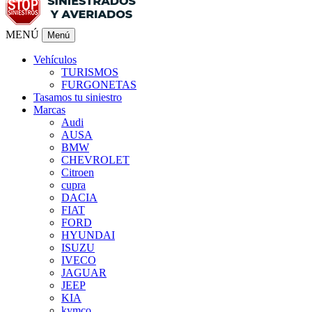
MENÚ
Menú
Vehículos
TURISMOS
FURGONETAS
Tasamos tu siniestro
Marcas
Audi
AUSA
BMW
CHEVROLET
Citroen
cupra
DACIA
FIAT
FORD
HYUNDAI
ISUZU
IVECO
JAGUAR
JEEP
KIA
kymco