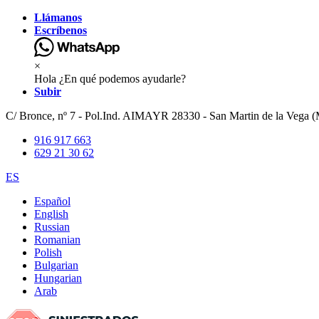
Llámanos
Escríbenos
×
Hola ¿En qué podemos ayudarle?
Subir
C/ Bronce, nº 7 - Pol.Ind. AIMAYR 28330 - San Martin de la Vega (
916 917 663
629 21 30 62
ES
Español
English
Russian
Romanian
Polish
Bulgarian
Hungarian
Arab