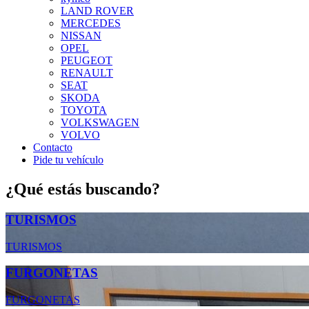
LAND ROVER
MERCEDES
NISSAN
OPEL
PEUGEOT
RENAULT
SEAT
SKODA
TOYOTA
VOLKSWAGEN
VOLVO
Contacto
Pide tu vehículo
¿Qué estás buscando?
TURISMOS
TURISMOS
FURGONETAS
FURGONETAS