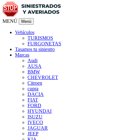
MENÚ
Menú
Vehículos
TURISMOS
FURGONETAS
Tasamos tu siniestro
Marcas
Audi
AUSA
BMW
CHEVROLET
Citroen
cupra
DACIA
FIAT
FORD
HYUNDAI
ISUZU
IVECO
JAGUAR
JEEP
KIA