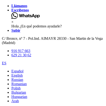
Llámanos
Escríbenos
×
Hola ¿En qué podemos ayudarle?
Subir
C/ Bronce, nº 7 - Pol.Ind. AIMAYR 28330 - San Martin de la Vega
(Madrid)
916 917 663
629 21 30 62
ES
Español
English
Russian
Romanian
Polish
Bulgarian
Hungarian
Arab