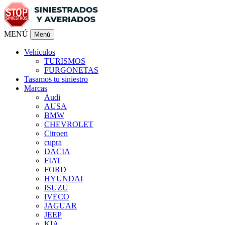
MENÚ
Menú
Vehículos
TURISMOS
FURGONETAS
Tasamos tu siniestro
Marcas
Audi
AUSA
BMW
CHEVROLET
Citroen
cupra
DACIA
FIAT
FORD
HYUNDAI
ISUZU
IVECO
JAGUAR
JEEP
KIA