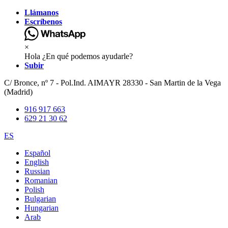
Llámanos
Escríbenos
×
Hola ¿En qué podemos ayudarle?
Subir
C/ Bronce, nº 7 - Pol.Ind. AIMAYR 28330 - San Martin de la Vega
(Madrid)
916 917 663
629 21 30 62
ES
Español
English
Russian
Romanian
Polish
Bulgarian
Hungarian
Arab