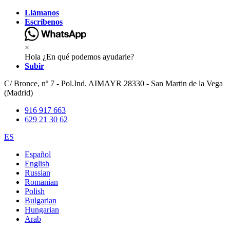
Llámanos
Escríbenos
×
Hola ¿En qué podemos ayudarle?
Subir
C/ Bronce, nº 7 - Pol.Ind. AIMAYR 28330 - San Martin de la Vega
(Madrid)
916 917 663
629 21 30 62
ES
Español
English
Russian
Romanian
Polish
Bulgarian
Hungarian
Arab