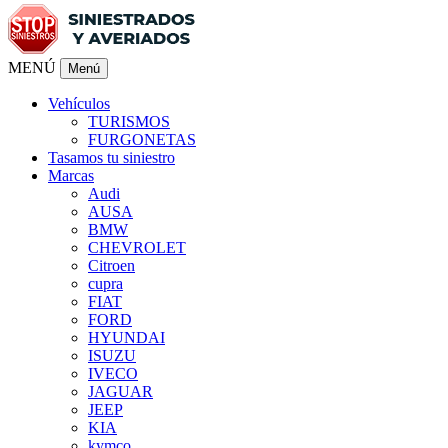
MENÚ
Menú
Vehículos
TURISMOS
FURGONETAS
Tasamos tu siniestro
Marcas
Audi
AUSA
BMW
CHEVROLET
Citroen
cupra
FIAT
FORD
HYUNDAI
ISUZU
IVECO
JAGUAR
JEEP
KIA
kymco