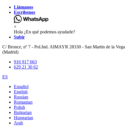
Llámanos
Escríbenos
×
Hola ¿En qué podemos ayudarle?
Subir
C/ Bronce, nº 7 - Pol.Ind. AIMAYR 28330 - San Martin de la Vega
(Madrid)
916 917 663
629 21 30 62
ES
Español
English
Russian
Romanian
Polish
Bulgarian
Hungarian
Arab