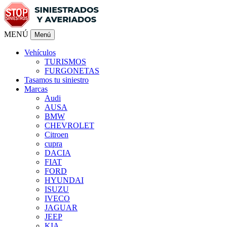
MENÚ
Menú
Vehículos
TURISMOS
FURGONETAS
Tasamos tu siniestro
Marcas
Audi
AUSA
BMW
CHEVROLET
Citroen
cupra
DACIA
FIAT
FORD
HYUNDAI
ISUZU
IVECO
JAGUAR
JEEP
KIA